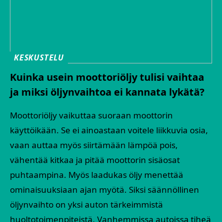
KESKUSTELU
Kuinka usein moottoriöljy tulisi vaihtaa
ja miksi öljynvaihtoa ei kannata lykätä?
Moottoriöljy vaikuttaa suoraan moottorin
käyttöikään. Se ei ainoastaan voitele liikkuvia osia,
vaan auttaa myös siirtämään lämpöä pois,
vähentää kitkaa ja pitää moottorin sisäosat
puhtaampina. Myös laadukas öljy menettää
ominaisuuksiaan ajan myötä. Siksi säännöllinen
öljynvaihto on yksi auton tärkeimmistä
huoltotoimenpiteistä. Vanhemmissa autoissa tiheä