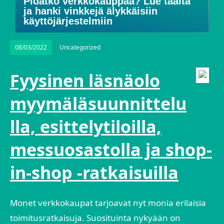
Pidätkö verkkokauppaa? Lue täältä
ja hanki vinkkejä älykkäisiin
käyttöjärjestelmiin
08/03/2022
Uncategorized
Fyysinen läsnäolo
myymäläsuunnittelu
lla, esittelytiloilla,
messuosastolla ja shop-
in-shop -ratkaisuilla
Monet verkkokaupat tarjoavat nyt monia erilaisia
toimitusratkaisuja. Suosituinta nykyään on