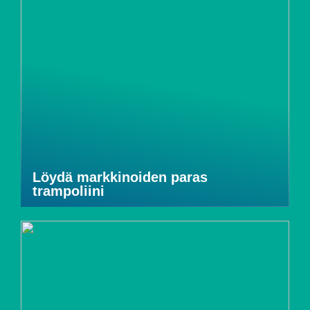
Löydä markkinoiden paras
trampoliini