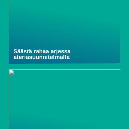
Säästä rahaa arjessa
ateriasuunnitelmalla