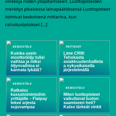
vinkkejä niiden ylläpitämiseen. Luottopisteiden
merkitys pikaisessa lainapäätöksessä Luottopisteet
toimivat keskeisenä mittarina, kun
rahoituslaitokset […]
KESKUSTELU
YRITYKSET
Kuinka usein
Lime CRM:
moottoriöljy tulisi
Tehokasta
vaihtaa ja miksi
asiakkuudenhallinta
öljynvaihtoa ei
a nykyaikaisella
kannata lykätä?
järjestelmällä
KESKUSTELU
KESKUSTELU
Ratkaisu
kassatoimintoihin
Miten luottopisteet
yrittäjälle – Flatpay
vaikuttavat luoton
tekee arjesta
saamiseen heti?
sujuvampaa
Katso tärkeät vinkit