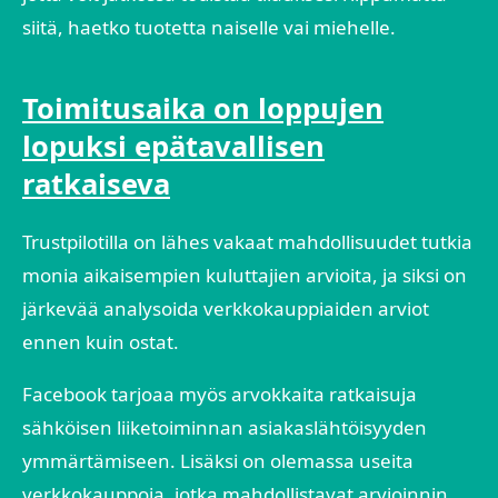
siitä, haetko tuotetta naiselle vai miehelle.
Toimitusaika on loppujen
lopuksi epätavallisen
ratkaiseva
Trustpilotilla on lähes vakaat mahdollisuudet tutkia
monia aikaisempien kuluttajien arvioita, ja siksi on
järkevää analysoida verkkokauppiaiden arviot
ennen kuin ostat.
Facebook tarjoaa myös arvokkaita ratkaisuja
sähköisen liiketoiminnan asiakaslähtöisyyden
ymmärtämiseen. Lisäksi on olemassa useita
verkkokauppoja, jotka mahdollistavat arvioinnin