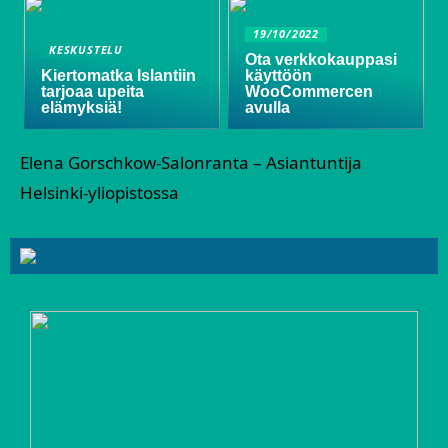
19/10/2022
KESKUSTELU
Ota verkkokauppasi
Kiertomatka Islantiin
käyttöön
tarjoaa upeita
WooCommercen
elämyksiä!
avulla
Elena Gorschkow-Salonranta – Asiantuntija
Helsinki-yliopistossa