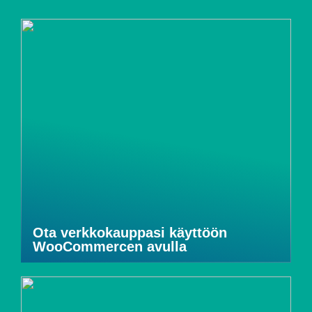
Ota verkkokauppasi käyttöön
WooCommercen avulla