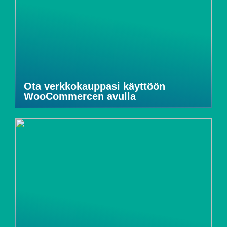
Ota verkkokauppasi käyttöön
WooCommercen avulla