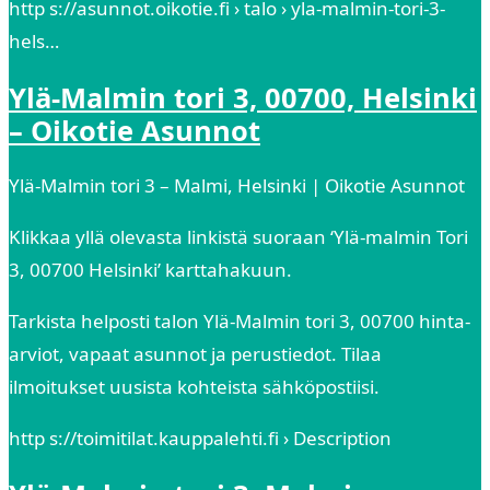
http s://asunnot.oikotie.fi › talo › yla-malmin-tori-3-
hels…
Ylä-Malmin tori 3, 00700, Helsinki
– Oikotie Asunnot
Ylä-Malmin tori 3 – Malmi, Helsinki | Oikotie Asunnot
Klikkaa yllä olevasta linkistä suoraan ‘Ylä-malmin Tori
3, 00700 Helsinki’ karttahakuun.
Tarkista helposti talon Ylä-Malmin tori 3, 00700 hinta-
arviot, vapaat asunnot ja perustiedot. Tilaa
ilmoitukset uusista kohteista sähköpostiisi.
http s://toimitilat.kauppalehti.fi › Description