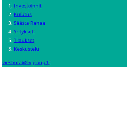
Investoinnit
Kulutus
Säästä Rahaa
Yritykset
Tilaukset
Keskustelu
viestinta@vvgroup.fi