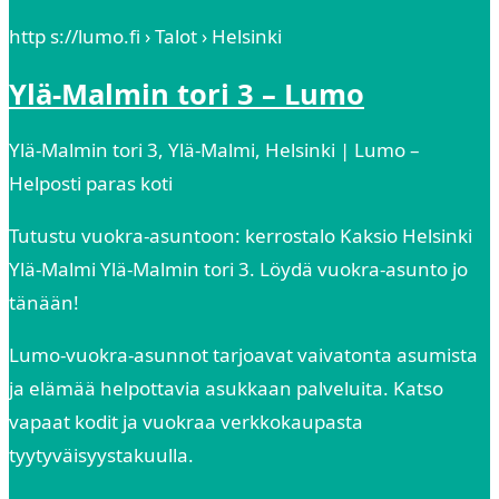
http s://lumo.fi › Talot › Helsinki
Ylä-Malmin tori 3 – Lumo
Ylä-Malmin tori 3, Ylä-Malmi, Helsinki | Lumo –
Helposti paras koti
Tutustu vuokra-asuntoon: kerrostalo Kaksio Helsinki
Ylä-Malmi Ylä-Malmin tori 3. Löydä vuokra-asunto jo
tänään!
Lumo-vuokra-asunnot tarjoavat vaivatonta asumista
ja elämää helpottavia asukkaan palveluita. Katso
vapaat kodit ja vuokraa verkkokaupasta
tyytyväisyystakuulla.