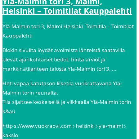
Ylä-Malmin tori 3, Malmi,
Helsinki – Toimitilat Kauppalehti
Ylä-Malmin tori 3, Malmi Helsinki. Toimitila – Toimitilat
Kauppalehti
Blokin sivuilta löydät avoimista lähteistä saatavilla
olevat ajankohtaiset tiedot, hinta-arviot ja
markkinatilanteen talosta Ylä-Malmin tori 3, …
Heti vapaa katutason liiketila vuokrattavana Ylä-
Malmin torin reunalta.
Tila sijaitsee keskeisellä ja vilkkaalla Ylä-Malmin torin
k&au
http s://www.vuokraovi.com › helsinki › yla-malmi ›
kaksio