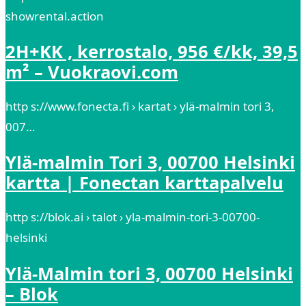
showrental.action
2H+KK , kerrostalo, 956 €/kk, 39,5
m² – Vuokraovi.com
http s://www.fonecta.fi › kartat › ylä-malmin tori 3,
007…
Ylä-malmin Tori 3, 00700 Helsinki
kartta | Fonectan karttapalvelu
http s://blok.ai › talot › yla-malmin-tori-3-00700-
helsinki
Ylä-Malmin tori 3, 00700 Helsinki
– Blok