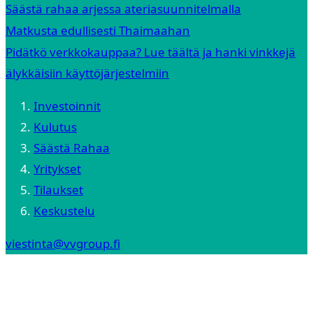
Säästä rahaa arjessa ateriasuunnitelmalla
Matkusta edullisesti Thaimaahan
Pidätkö verkkokauppaa? Lue täältä ja hanki vinkkejä
älykkäisiin käyttöjärjestelmiin
Investoinnit
Kulutus
Säästä Rahaa
Yritykset
Tilaukset
Keskustelu
viestinta@vvgroup.fi