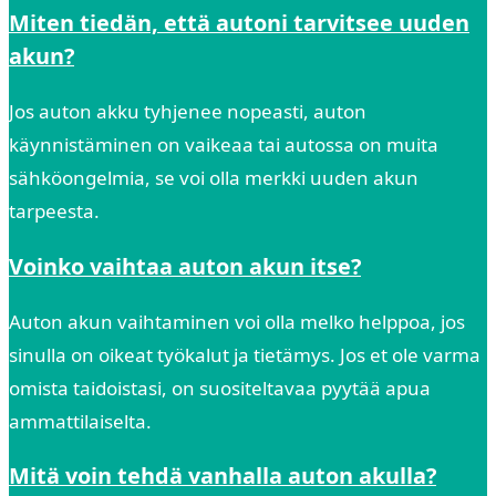
Miten tiedän, että autoni tarvitsee uuden
akun?
Jos auton akku tyhjenee nopeasti, auton
käynnistäminen on vaikeaa tai autossa on muita
sähköongelmia, se voi olla merkki uuden akun
tarpeesta.
Voinko vaihtaa auton akun itse?
Auton akun vaihtaminen voi olla melko helppoa, jos
sinulla on oikeat työkalut ja tietämys. Jos et ole varma
omista taidoistasi, on suositeltavaa pyytää apua
ammattilaiselta.
Mitä voin tehdä vanhalla auton akulla?