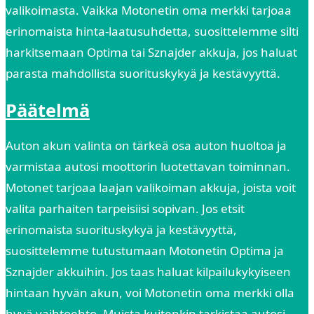
valikoimasta. Vaikka Motonetin oma merkki tarjoaa
erinomaista hinta-laatusuhdetta, suosittelemme silti
harkitsemaan Optima tai Sznajder akkuja, jos haluat
parasta mahdollista suorituskykyä ja kestävyyttä.
Päätelmä
Auton akun valinta on tärkeä osa auton huoltoa ja
varmistaa autosi moottorin luotettavan toiminnan.
Motonet tarjoaa laajan valikoiman akkuja, joista voit
valita parhaiten tarpeisiisi sopivan. Jos etsit
erinomaista suorituskykyä ja kestävyyttä,
suosittelemme tutustumaan Motonetin Optima ja
Sznajder akkuihin. Jos taas haluat kilpailukykyiseen
hintaan hyvän akun, voi Motonetin oma merkki olla
hyvä vaihtoehto. Muista kuitenkin tarkistaa autosi