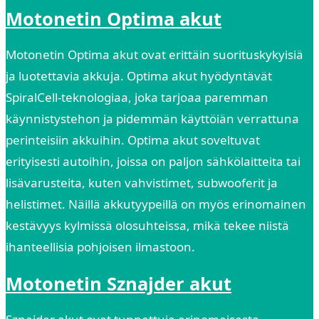
Motonetin Optima akut
Motonetin Optima akut ovat erittäin suorituskykyisiä
ja luotettavia akkuja. Optima akut hyödyntävät
SpiralCell-teknologiaa, joka tarjoaa paremman
käynnistystehon ja pidemmän käyttöiän verrattuna
perinteisiin akkuihin. Optima akut soveltuvat
erityisesti autoihin, joissa on paljon sähkölaitteita tai
lisävarusteita, kuten vahvistimet, subwooferit ja
helistimet. Näillä akkutyypeillä on myös erinomainen
kestävyys kylmissä olosuhteissa, mikä tekee niistä
ihanteellisia pohjoisen ilmastoon.
Motonetin Sznajder akut