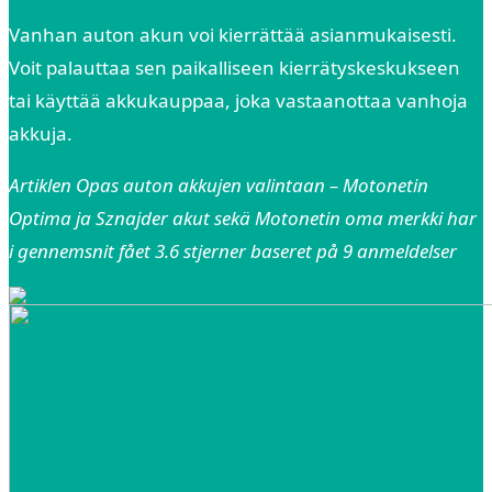
Vanhan auton akun voi kierrättää asianmukaisesti.
Voit palauttaa sen paikalliseen kierrätyskeskukseen
tai käyttää akkukauppaa, joka vastaanottaa vanhoja
akkuja.
Artiklen Opas auton akkujen valintaan – Motonetin
Optima ja Sznajder akut sekä Motonetin oma merkki har
i gennemsnit fået
3.6
stjerner baseret på
9
anmeldelser