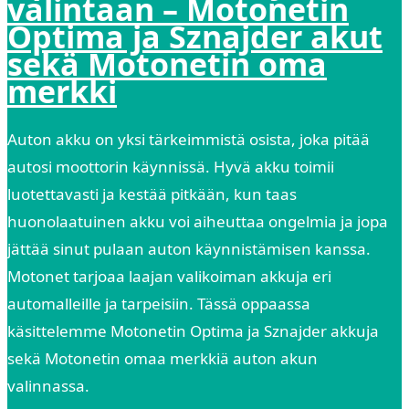
valintaan – Motonetin
Optima ja Sznajder akut
sekä Motonetin oma
merkki
Auton akku on yksi tärkeimmistä osista, joka pitää
autosi moottorin käynnissä. Hyvä akku toimii
luotettavasti ja kestää pitkään, kun taas
huonolaatuinen akku voi aiheuttaa ongelmia ja jopa
jättää sinut pulaan auton käynnistämisen kanssa.
Motonet tarjoaa laajan valikoiman akkuja eri
automalleille ja tarpeisiin. Tässä oppaassa
käsittelemme Motonetin Optima ja Sznajder akkuja
sekä Motonetin omaa merkkiä auton akun
valinnassa.