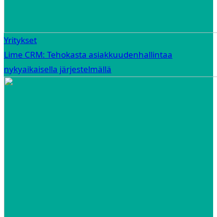
Yritykset
Lime CRM: Tehokasta asiakkuudenhallintaa
nykyaikaisella järjestelmällä