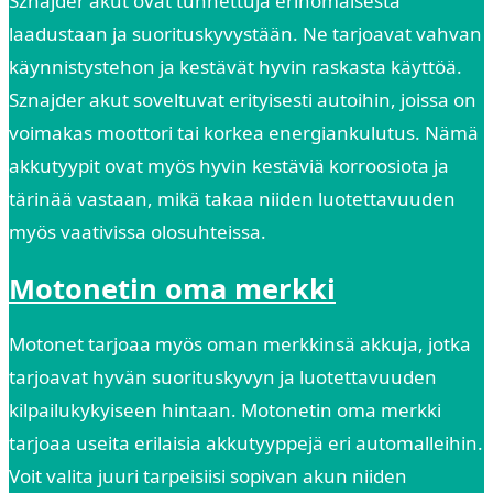
Sznajder akut ovat tunnettuja erinomaisesta
laadustaan ja suorituskyvystään. Ne tarjoavat vahvan
käynnistystehon ja kestävät hyvin raskasta käyttöä.
Sznajder akut soveltuvat erityisesti autoihin, joissa on
voimakas moottori tai korkea energiankulutus. Nämä
akkutyypit ovat myös hyvin kestäviä korroosiota ja
tärinää vastaan, mikä takaa niiden luotettavuuden
myös vaativissa olosuhteissa.
Motonetin oma merkki
Motonet tarjoaa myös oman merkkinsä akkuja, jotka
tarjoavat hyvän suorituskyvyn ja luotettavuuden
kilpailukykyiseen hintaan. Motonetin oma merkki
tarjoaa useita erilaisia akkutyyppejä eri automalleihin.
Voit valita juuri tarpeisiisi sopivan akun niiden