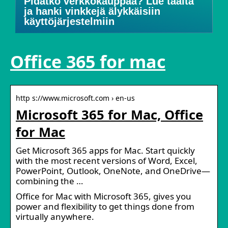
Pidätkö verkkokauppaa? Lue täältä
ja hanki vinkkejä älykkäisiin
käyttöjärjestelmiin
Office 365 for mac
http s://www.microsoft.com › en-us
Microsoft 365 for Mac, Office
for Mac
Get Microsoft 365 apps for Mac. Start quickly
with the most recent versions of Word, Excel,
PowerPoint, Outlook, OneNote, and OneDrive—
combining the …
Office for Mac with Microsoft 365, gives you
power and flexibility to get things done from
virtually anywhere.