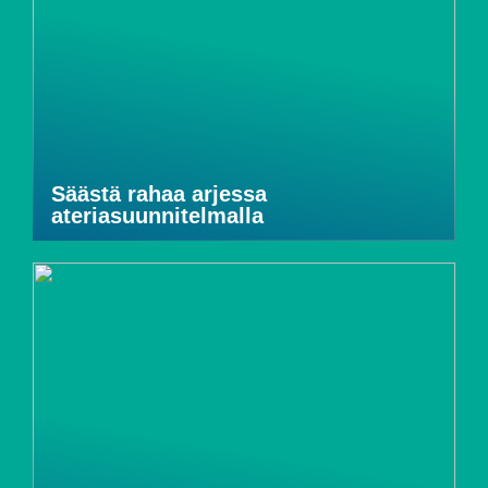
Säästä rahaa arjessa
ateriasuunnitelmalla