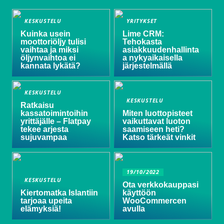
KESKUSTELU
YRITYKSET
Kuinka usein
Lime CRM:
moottoriöljy tulisi
Tehokasta
vaihtaa ja miksi
asiakkuudenhallinta
öljynvaihtoa ei
a nykyaikaisella
kannata lykätä?
järjestelmällä
KESKUSTELU
KESKUSTELU
Ratkaisu
kassatoimintoihin
Miten luottopisteet
yrittäjälle – Flatpay
vaikuttavat luoton
tekee arjesta
saamiseen heti?
sujuvampaa
Katso tärkeät vinkit
19/10/2022
KESKUSTELU
Ota verkkokauppasi
Kiertomatka Islantiin
käyttöön
tarjoaa upeita
WooCommercen
elämyksiä!
avulla