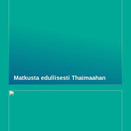
Matkusta edullisesti Thaimaahan