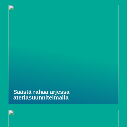
Säästä rahaa arjessa
ateriasuunnitelmalla