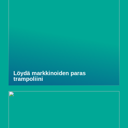
Löydä markkinoiden paras
trampoliini