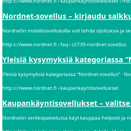
http s://www.nordnet.fi › kaupankayntisovellukset › nor
Nordnet-sovellus – kirjaudu salkku
Nordnetin mobiilisovelluksilla voit tehdä sijoituksia ja s
http s://www.nordnet.fi › faq › c2739-nordnet-sovellus
Yleisiä kysymyksiä kategoriassa “
Yleisiä kysymyksiä kategoriassa “Nordnet-sovellus” · Nor
http s://www.nordnet.fi › kaupankayntisovellukset
Kaupankäyntisovellukset – valitse 
Nordnetin verkkopalvelussa käyt kauppaa helposti ja no