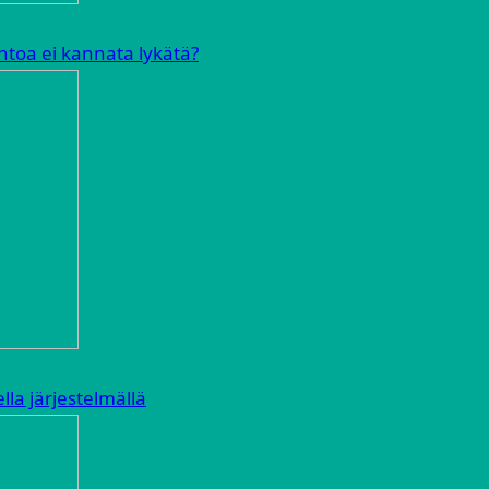
ihtoa ei kannata lykätä?
la järjestelmällä