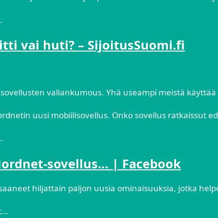
…
tti vai huti? – SijoitusSuomi.fi
isovellusten vallankumous. Yhä useampi meistä käyttää m
ordnetin uusi mobiilisovellus. Onko sovellus ratkaissut e
…
Nordnet-sovellus… | Facebook
aaneet hiljattain paljon uusia ominaisuuksia, jotka help
et…