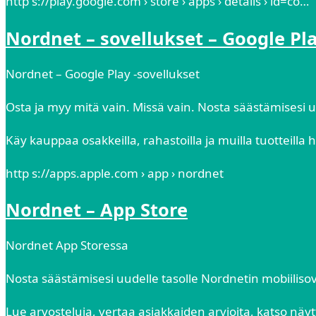
http s://play.google.com › store › apps › details › id=co…
Nordnet – sovellukset – Google Pl
Nordnet – Google Play ‑sovellukset
Osta ja myy mitä vain. Missä vain. Nosta säästämisesi uu
Käy kauppaa osakkeilla, rahastoilla ja muilla tuotteilla 
http s://apps.apple.com › app › nordnet
Nordnet – App Store
‎Nordnet App Storessa
Nosta säästämisesi uudelle tasolle Nordnetin mobiilisov
Lue arvosteluja, vertaa asiakkaiden arvioita, katso näyttö