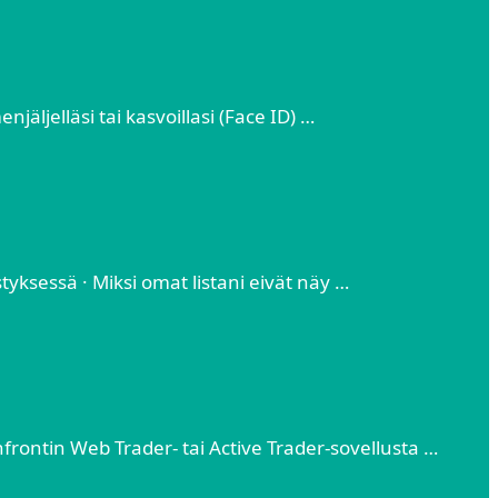
jäljelläsi tai kasvoillasi (Face ID) …
yksessä · Miksi omat listani eivät näy …
rontin Web Trader- tai Active Trader-sovellusta …