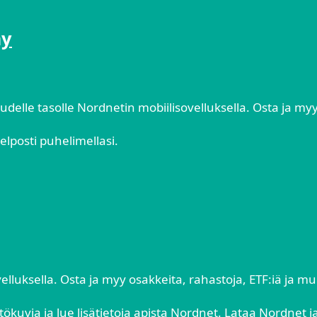
ay
delle tasolle Nordnetin mobiilisovelluksella. Osta ja myy
helposti puhelimellasi.
elluksella. Osta ja myy osakkeita, rahastoja, ETF:iä ja m
kuvia ja lue lisätietoja apista Nordnet. Lataa Nordnet ja na