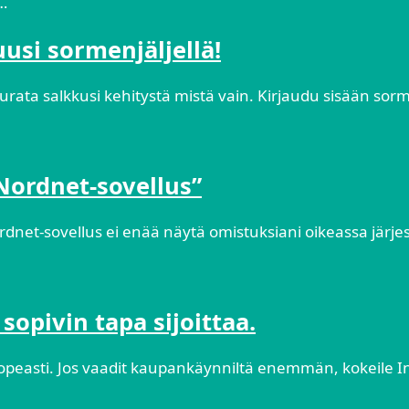
…
usi sormenjäljellä!
eurata salkkusi kehitystä mistä vain. Kirjaudu sisään sormen
Nordnet-sovellus”
dnet-sovellus ei enää näytä omistuksiani oikeassa järjest
sopivin tapa sijoittaa.
peasti. Jos vaadit kaupankäynniltä enemmän, kokeile Inf