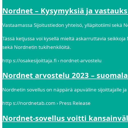
Nordnet – Kysymyksiä ja vastauksia
Vastaamassa Sijoitustiedon yhteisö, ylläpitotiimi sekä 
Tässä ketjussa voi kysellä mieltä askarruttavia seikkoja
sekä Nordnetin tukihenkilöitä.
http s://osakesijoittaja.fi › nordnet-arvostelu
Nordnet arvostelu 2023 – suomalai
Nordnetin sovellus on näppärä apuväline sijoittajalle j
http s://nordnetab.com › Press Release
Nordnet-sovellus voitti kansainvä