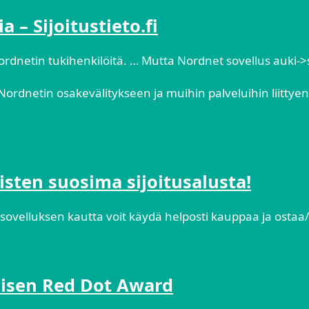
 – Sijoitustieto.fi
Nordnetin tukihenkilöitä. … Mutta Nordnet sovellus auki-
 Nordnetin osakevälitykseen ja muihin palveluihin liittyen
sten suosima sijoitusalusta!
a sovelluksen kautta voit käydä helposti kauppaa ja osta
lisen Red Dot Award