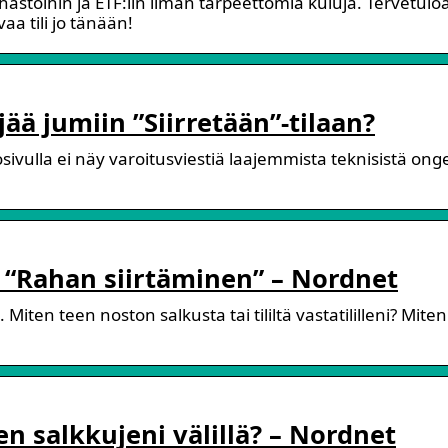
ahastoihin ja ETF:iin ilman tarpeettomia kuluja. Tervetulo
aa tili jo tänään!
jää jumiin ”Siirretään”-tilaan?
rtosivulla ei näy varoitusviestiä laajemmista teknisistä ong
 “Rahan siirtäminen” – Nordnet
iten teen noston salkusta tai tililtä vastatililleni? Mite
n salkkujeni välillä? – Nordnet