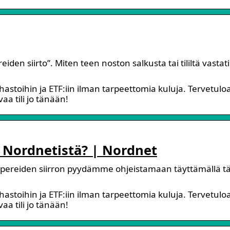
en siirto”. Miten teen noston salkusta tai tililtä vastatil
ahastoihin ja ETF:iin ilman tarpeettomia kuluja. Tervetulo
aa tili jo tänään!
s Nordnetistä? | Nordnet
papereiden siirron pyydämme ohjeistamaan täyttämällä 
ahastoihin ja ETF:iin ilman tarpeettomia kuluja. Tervetulo
aa tili jo tänään!