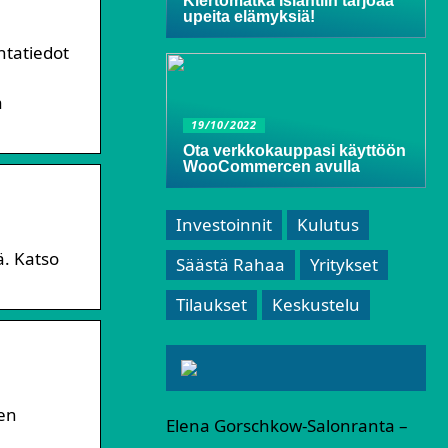
Kiertomatka Islantiin tarjoaa
upeita elämyksiä!
ntatiedot
a
19/10/2022
Ota verkkokauppasi käyttöön
WooCommercen avulla
Investoinnit
Kulutus
ä. Katso
Säästä Rahaa
Yritykset
Tilaukset
Keskustelu
sen
Elena Gorschkow-Salonranta –