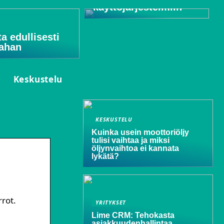
käyttöjärjestelmiin
a edullisesti
ahan
Keskustelu
KESKUSTELU
Kuinka usein moottoriöljy
tulisi vaihtaa ja miksi
öljynvaihtoa ei kannata
lykätä?
rrot.
YRITYKSET
Lime CRM: Tehokasta
asiakkuudenhallintaa