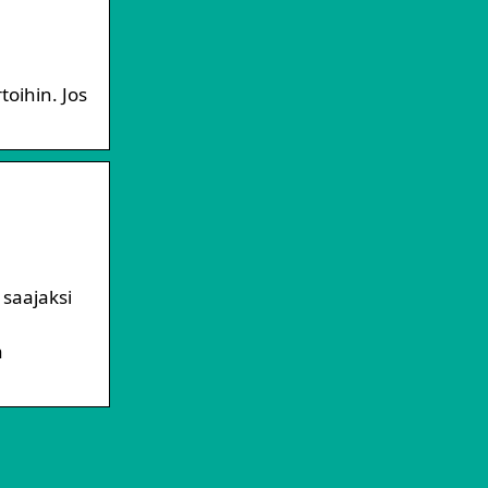
toihin. Jos
 saajaksi
a