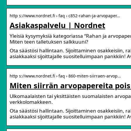
http s://www.nordnet.fi › faq › c852-rahan-ja-arvopaper…
Asiakaspalvelu | Nordnet
Yleisiä kysymyksiä kategoriassa “Rahan ja arvopapereid
Miten teen talletuksen salkkuuni?
Ota säästösi hallintaan. Sijoittaminen osakkeisiin, r
asiakkaaksi sijoittajalle suositelluimpaan pankkiin! Av
http s://www.nordnet.fi › faq › 860-miten-siirraen-arvop…
Miten siirrän arvopapereita poi
Ulkomaalaisten tai yksittäisten suomalaisten arvo
verkkolomakkeen.
Ota säästösi hallintaan. Sijoittaminen osakkeisiin, r
asiakkaaksi sijoittajalle suositelluimpaan pankkiin! Av