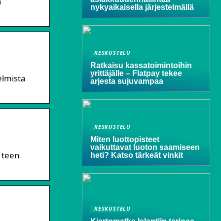
a
nykyaikaisella järjestelmällä
KESKUSTELU
Ratkaisu kassatoimintoihin
yrittäjälle – Flatpay tekee
elmista
arjesta sujuvampaa
KESKUSTELU
Miten luottopisteet
vaikuttavat luoton saamiseen
n teen
heti? Katso tärkeät vinkit
KESKUSTELU