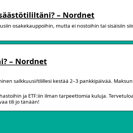
äästötililtäni? – Nordnet
iin osakekauppoihin, mutta ei nostoihin tai sisäisiin siir
i? – Nordnet
minen salkkuusi/tilillesi kestää 2–3 pankkipäivää. Maksun
ahastoihin ja ETF:iin ilman tarpeettomia kuluja. Tervetulo
aa tili jo tänään!