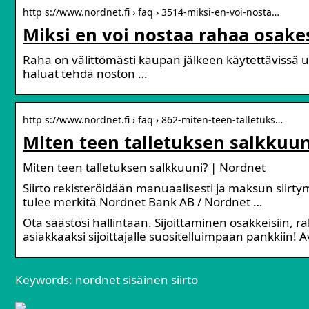
http s://www.nordnet.fi › faq › 3514-miksi-en-voi-nosta…
Miksi en voi nostaa rahaa osakes
Raha on välittömästi kaupan jälkeen käytettävissä uus
haluat tehdä noston …
http s://www.nordnet.fi › faq › 862-miten-teen-talletuks…
Miten teen talletuksen salkkuun
Miten teen talletuksen salkkuuni? | Nordnet
Siirto rekisteröidään manuaalisesti ja maksun siirty
tulee merkitä Nordnet Bank AB / Nordnet …
Ota säästösi hallintaan. Sijoittaminen osakkeisiin, r
asiakkaaksi sijoittajalle suositelluimpaan pankkiin! Av
Keywords: nordnet sisäinen siirto