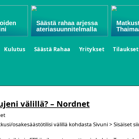
oiden
Säästä rahaa arjessa
Matkust
ini
ateriasuunnitelmalla
Thaima
Kulutus
Säästä Rahaa
Yritykset
Tilaukset
jeni välillä? – Nordnet
net
si/osakesäästötilisi välillä kohdasta Sivuni > Sisäiset sii