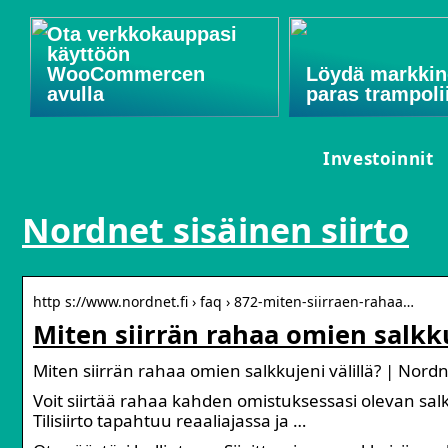
Ota verkkokauppasi
käyttöön
WooCommercen
Löydä markkin
avulla
paras trampoli
Investoinnit
Nordnet sisäinen siirto
http s://www.nordnet.fi › faq › 872-miten-siirraen-rahaa…
Miten siirrän rahaa omien salkku
Miten siirrän rahaa omien salkkujeni välillä? | Nord
Voit siirtää rahaa kahden omistuksessasi olevan salkku
Tilisiirto tapahtuu reaaliajassa ja …