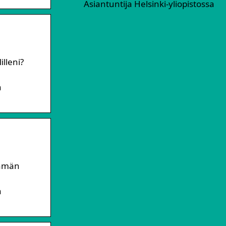
Asiantuntija Helsinki-yliopistossa
illeni?
a
tämän
a