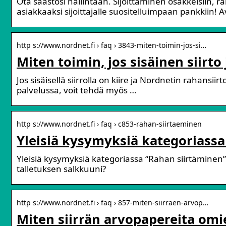
Ota säästösi hallintaan. Sijoittaminen osakkeisiin, r
asiakkaaksi sijoittajalle suositelluimpaan pankkiin! Av
http s://www.nordnet.fi › faq › 3843-miten-toimin-jos-si…
Miten toimin, jos sisäinen siirto 
Jos sisäisellä siirrolla on kiire ja Nordnetin rahansii
palvelussa, voit tehdä myös …
http s://www.nordnet.fi › faq › c853-rahan-siirtaeminen
Yleisiä kysymyksiä kategoriassa
Yleisiä kysymyksiä kategoriassa “Rahan siirtäminen”. M
talletuksen salkkuuni?
http s://www.nordnet.fi › faq › 857-miten-siirraen-arvop…
Miten siirrän arvopapereita omie