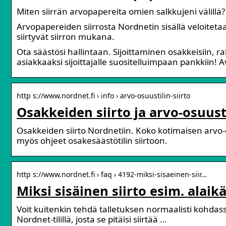
Miten siirrän arvopapereita omien salkkujeni välillä
Arvopapereiden siirrosta Nordnetin sisällä veloit
siirtyvät siirron mukana.
Ota säästösi hallintaan. Sijoittaminen osakkeisiin, r
asiakkaaksi sijoittajalle suositelluimpaan pankkiin! Av
http s://www.nordnet.fi › info › arvo-osuustilin-siirto
Osakkeiden siirto ja arvo-osuusti
Osakkeiden siirto Nordnetiin. Koko kotimaisen arvo-o
myös ohjeet osakesäästötilin siirtoon.
http s://www.nordnet.fi › faq › 4192-miksi-sisaeinen-siir…
Miksi sisäinen siirto esim. alaik
Voit kuitenkin tehdä talletuksen normaalisti kohdass
Nordnet-tilillä, josta se pitäisi siirtää …