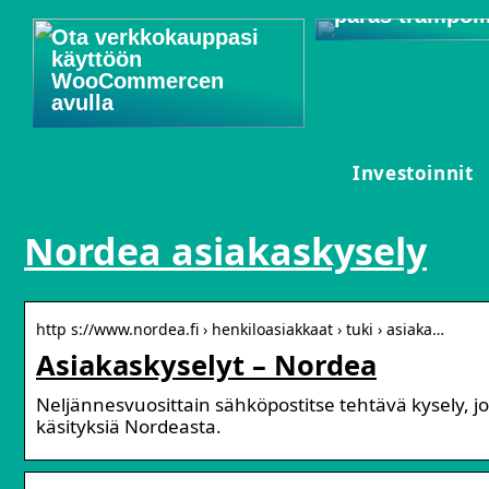
paras trampoli
Ota verkkokauppasi
käyttöön
WooCommercen
avulla
Investoinnit
Nordea asiakaskysely
http s://www.nordea.fi › henkiloasiakkaat › tuki › asiaka…
Asiakaskyselyt – Nordea
Neljännesvuosittain sähköpostitse tehtävä kysely, j
käsityksiä Nordeasta.