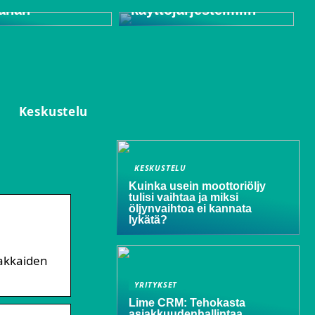
ahan
käyttöjärjestelmiin
Keskustelu
KESKUSTELU
Kuinka usein moottoriöljy
tulisi vaihtaa ja miksi
öljynvaihtoa ei kannata
lykätä?
iakkaiden
YRITYKSET
Lime CRM: Tehokasta
asiakkuudenhallintaa