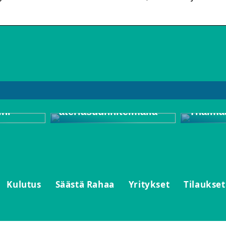
oiden
Säästä rahaa arjessa
Matkust
ini
ateriasuunnitelmalla
Thaima
Kulutus
Säästä Rahaa
Yritykset
Tilaukset