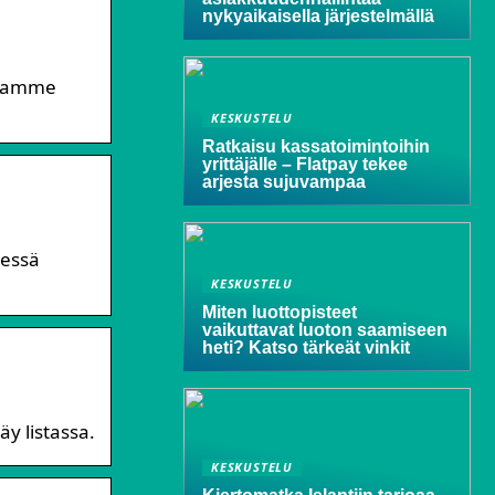
nykyaikaisella järjestelmällä
luamme
KESKUSTELU
Ratkaisu kassatoimintoihin
yrittäjälle – Flatpay tekee
arjesta sujuvampaa
dessä
KESKUSTELU
Miten luottopisteet
vaikuttavat luoton saamiseen
heti? Katso tärkeät vinkit
äy listassa.
KESKUSTELU