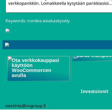
verkkopankkiin. Lomakkeella kysytään pankkiasioi…
Keywords: nordea asiakaskysely
Löydä markkin
paras trampoli
Ota verkkokauppasi
käyttöön
WooCommercen
avulla
Investoinnit
viestinta@vvgroup.fi