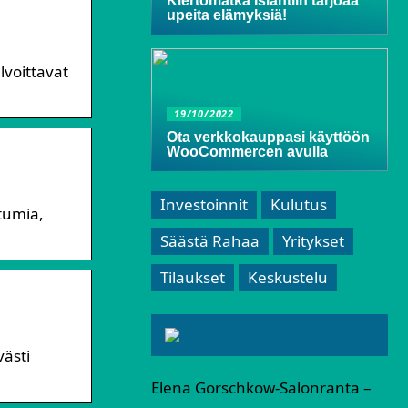
Kiertomatka Islantiin tarjoaa
upeita elämyksiä!
lvoittavat
19/10/2022
Ota verkkokauppasi käyttöön
WooCommercen avulla
Investoinnit
Kulutus
htumia,
Säästä Rahaa
Yritykset
Tilaukset
Keskustelu
västi
Elena Gorschkow-Salonranta –