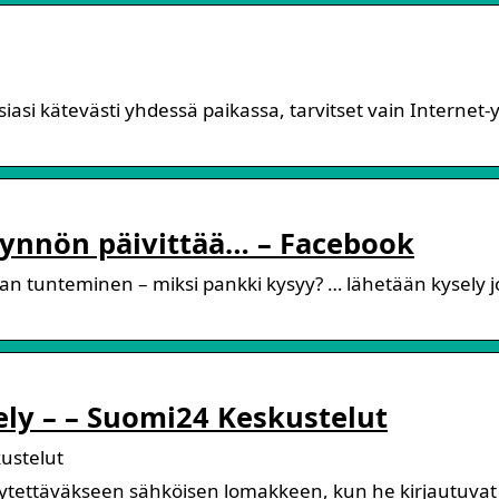
iasi kätevästi yhdessä paikassa, tarvitset vain Internet
yynnön päivittää… – Facebook
n tunteminen – miksi pankki kysyy? … lähetään kysely jo
ly – – Suomi24 Keskustelut
ustelut
äytettäväkseen sähköisen lomakkeen, kun he kirjautuvat