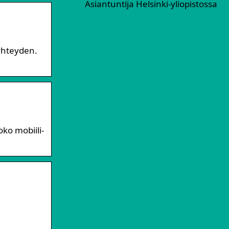
Asiantuntija Helsinki-yliopistossa
-yhteyden.
ko mobiili-