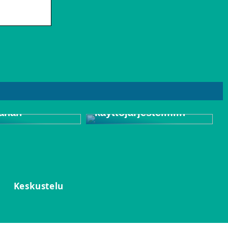
Pidätkö
verkkokauppaa? Lue
täältä ja hanki
a edullisesti
vinkkejä älykkäisiin
ahan
käyttöjärjestelmiin
Keskustelu