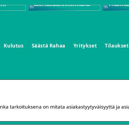
ini
ateriasuunnitelmalla
Thaima
Kulutus
Säästä Rahaa
Yritykset
Tilaukset
onka tarkoituksena on mitata asiakastyytyväisyyttä ja as