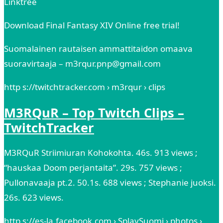
Linktree
Download Final Fantasy XIV Online free trial!
Suomalainen rautaisen ammattitaidon omaava
suoravirtaaja – m3rqur.pnp@gmail.com
http s://twitchtracker.com › m3rqur › clips
M3RQuR – Top Twitch Clips –
TwitchTracker
M3RQuR Striimiuran Kohokohta. 46s. 913 views ;
“hauskaa Doom perjantaita”. 29s. 757 views ;
Pullonavaaja pt.2. 50.1s. 688 views ; Stephanie juoksi.
26s. 623 views.
http s://es-la.facebook.com › SplaySuomi › photos ›