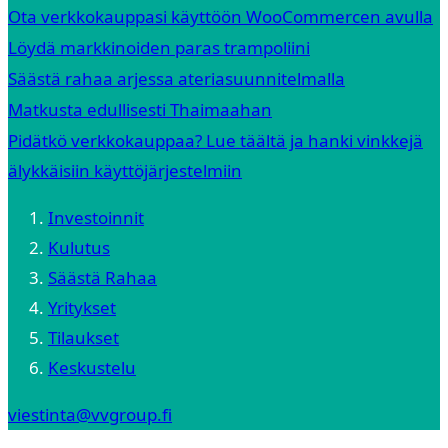
Ota verkkokauppasi käyttöön WooCommercen avulla
Löydä markkinoiden paras trampoliini
Säästä rahaa arjessa ateriasuunnitelmalla
Matkusta edullisesti Thaimaahan
Pidätkö verkkokauppaa? Lue täältä ja hanki vinkkejä
älykkäisiin käyttöjärjestelmiin
Investoinnit
Kulutus
Säästä Rahaa
Yritykset
Tilaukset
Keskustelu
viestinta@vvgroup.fi