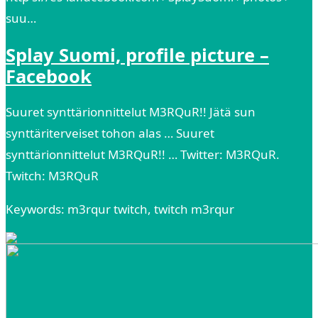
suu…
Splay Suomi, profile picture –
Facebook
Suuret synttärionnittelut M3RQuR!! Jätä sun
synttäriterveiset tohon alas … Suuret
synttärionnittelut M3RQuR!! … Twitter: M3RQuR.
Twitch: M3RQuR
Keywords: m3rqur twitch, twitch m3rqur