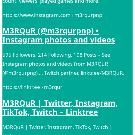
count, viewers, played games and more.
http s://www.instagram.com › m3rqurpnp
M3RQuR (@m3rqurpnp) •
Instagram photos and videos
595 Followers, 214 Following, 108 Posts – See
Instagram photos and videos from M3RQuR
(@m3rqurpnp) … Twitch partner. linktr.ee/M3RQuR.
http s://linktr.ee › m3rqur
M3RQuR | Twitter, Instagram,
TikTok, Twitch – Linktree
M3RQuR | Twitter, Instagram, TikTok, Twitch |