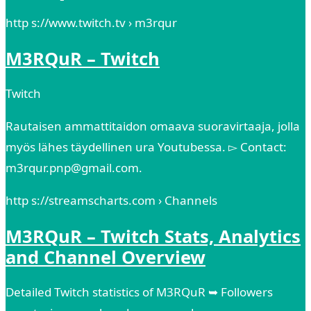
http s://www.twitch.tv › m3rqur
M3RQuR – Twitch
Twitch
Rautaisen ammattitaidon omaava suoravirtaaja, jolla
myös lähes täydellinen ura Youtubessa. ▻ Contact:
m3rqur.pnp@gmail.com.
http s://streamscharts.com › Channels
M3RQuR – Twitch Stats, Analytics
and Channel Overview
Detailed Twitch statistics of M3RQuR ➥ Followers