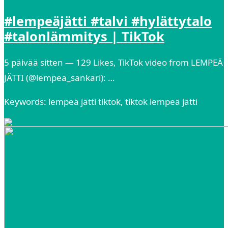
#lempeäjätti #talvi #hylättytalo
#talonlämmitys | TikTok
5 päivää sitten — 129 Likes, TikTok video from LEMPEÄ
JÄTTI (@lempea_sankari): …
Keywords: lempeä jätti tiktok, tiktok lempeä jätti