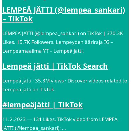
LEMPEÄ JÄTTI (@lempea_sankari)
– TikTok
LEMPEÄ JÄTTI (@lempea_sankari) on TikTok | 370.3K
Likes. 15.7K Followers. Lempeyden ääriraja IG –
Lempeamaailma YT – Lempeä jätti.
Lempeä jätti｜TikTok Search
Lempeä jätti · 35.3M views · Discover videos related to
Lempeä jätti on TikTok.
#lempeäjätti | TikTok
11.2.2023 — 131 Likes, TikTok video from LEMPEÄ
JÄTTI (@lempea_sankari): …