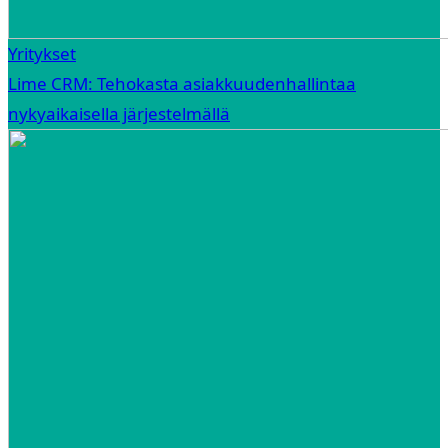
Yritykset
Lime CRM: Tehokasta asiakkuudenhallintaa
nykyaikaisella järjestelmällä