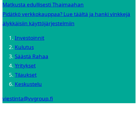
Matkusta edullisesti Thaimaahan
Pidätkö verkkokauppaa? Lue täältä ja hanki vinkkejä
älykkäisiin käyttöjärjestelmiin
Investoinnit
Kulutus
Säästä Rahaa
Yritykset
Tilaukset
Keskustelu
viestinta@vvgroup.fi