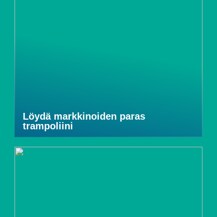
Löydä markkinoiden paras
trampoliini