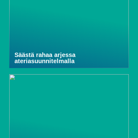
Säästä rahaa arjessa
ateriasuunnitelmalla