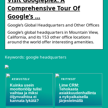
Comprehensive Tour Of
Google’s …
Google’s Global Headquarters and Other Offices
Google’s global headquarters in Mountain View,
California, and its 153 other office locations
around the world offer interesting amenities.
Keywords: google headquarters
KESKUSTELU
YRITYKSET
Kuinka usein
Lime CRM:
moottoriöljy tulisi
Tehokasta
vaihtaa ja miksi
asiakkuudenhallinta
öljynvaihtoa ei
a nykyaikaisella
kannata lykätä?
järjestelmällä