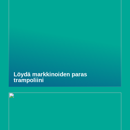
Löydä markkinoiden paras
trampoliini