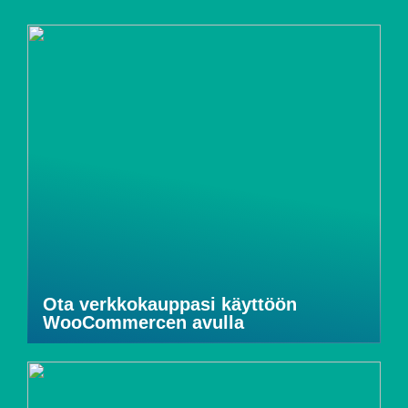
Ota verkkokauppasi käyttöön
WooCommercen avulla