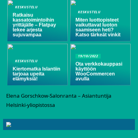
KESKUSTELU
KESKUSTELU
Ratkaisu
kassatoimintoihin
Miten luottopisteet
yrittäjälle – Flatpay
vaikuttavat luoton
tekee arjesta
saamiseen heti?
sujuvampaa
Katso tärkeät vinkit
19/10/2022
KESKUSTELU
Ota verkkokauppasi
Kiertomatka Islantiin
käyttöön
tarjoaa upeita
WooCommercen
elämyksiä!
avulla
Elena Gorschkow-Salonranta – Asiantuntija
Helsinki-yliopistossa