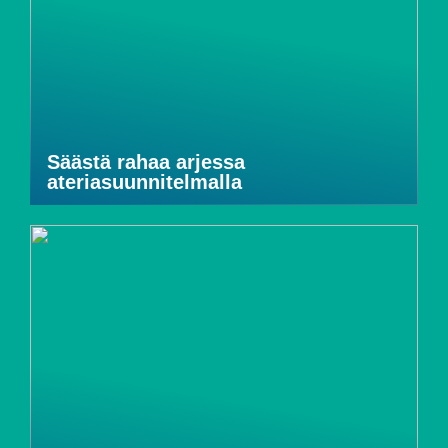
Säästä rahaa arjessa
ateriasuunnitelmalla