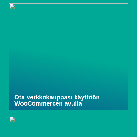
Ota verkkokauppasi käyttöön
WooCommercen avulla